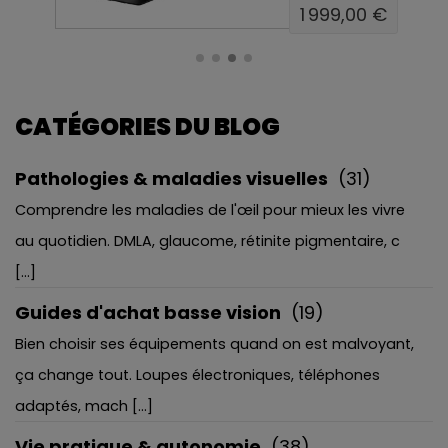
00 €
1 995,00 €
CATÉGORIES DU BLOG
Pathologies & maladies visuelles
(31)
Comprendre les maladies de l'œil pour mieux les vivre
au quotidien. DMLA, glaucome, rétinite pigmentaire, c
[...]
Guides d'achat basse vision
(19)
Bien choisir ses équipements quand on est malvoyant,
ça change tout. Loupes électroniques, téléphones
adaptés, mach [...]
Vie pratique & autonomie
(38)