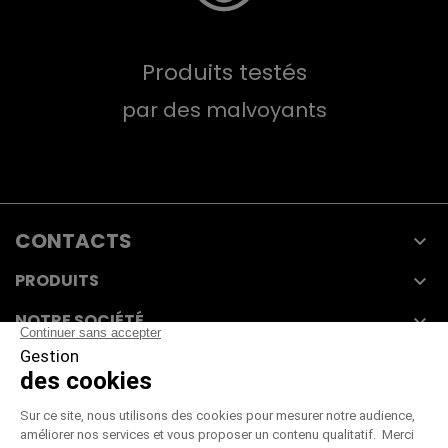
Produits testés
par des malvoyants
CONTACTS

PRODUITS

NOTRE SOCIÉTÉ

VOTRE COMPTE

CGV
|
CGU
|
Mentions légales