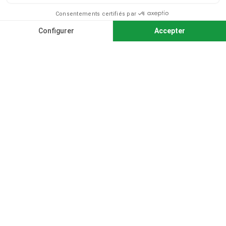
Service client
Lundi au vendredi de 9 h à 12 h et de 14 h à
18 h
04 79 33 31 75
Produits testés
par des malvoyants
CONTACTS
