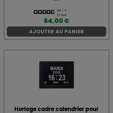
4.8
/
5
-
27
avis
Prix
64,00 €
AJOUTER AU PANIER
Horloge cadre calendrier pour