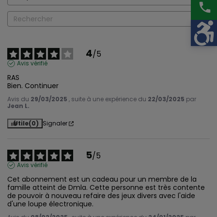
phone
4
/
5
Avis vérifié
RAS

Bien. Continuer
Avis du
29/03/2025
, suite à une expérience du
22/03/2025
par
Jean L.
Utile
(0)
Signaler
5
/
5
Avis vérifié
Cet abonnement est un cadeau pour un membre de la 
famille atteint de Dmla. Cette personne est très contente 
de pouvoir à nouveau refaire des jeux divers avec l'aide 
d'une loupe électronique.