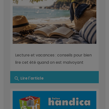
Lecture et vacances : conseils pour bien
lire cet été quand on est malvoyant
search
Lire l'article