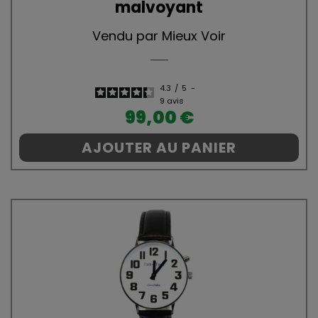
malvoyant
Vendu par Mieux Voir
4.3
/
5
-
9
avis
Prix
99,00 €
AJOUTER AU PANIER