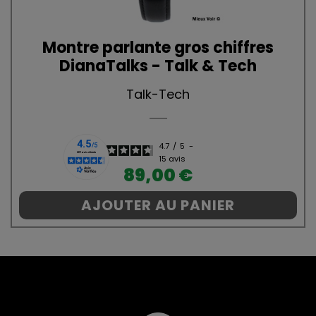
Montre parlante gros chiffres
DianaTalks - Talk & Tech
Talk-Tech
4.7
/
5
-
15
avis
Prix
89,00 €
AJOUTER AU PANIER