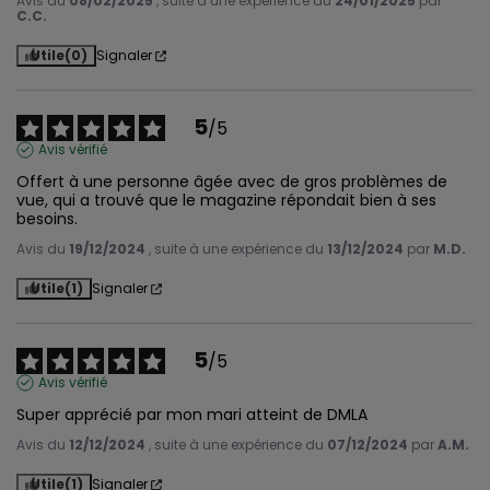
Avis du
08/02/2025
, suite à une expérience du
24/01/2025
par
C.C.
Utile
(0)
Signaler
5
/
5
Avis vérifié
Offert à une personne âgée avec de gros problèmes de 
vue, qui a trouvé que le magazine répondait bien à ses 
besoins.
Avis du
19/12/2024
, suite à une expérience du
13/12/2024
par
M.D.
Utile
(1)
Signaler
5
/
5
Avis vérifié
Super apprécié par mon mari atteint de DMLA
Avis du
12/12/2024
, suite à une expérience du
07/12/2024
par
A.M.
Utile
(1)
Signaler