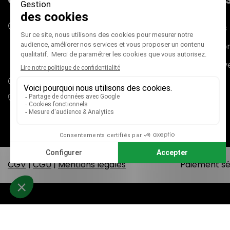
CONTACTS
PRODUIT
Mieux Voir
Promotions
180 rue du Genevois
Nouveaux pr
73000 CHAMBÉRY
France métropolitaine (+ Corse)
Meilleures v
adv@mieux-voir.fr
04 79 33 31 75
CGV
|
CGU
|
Mentions légales
Paiement sé