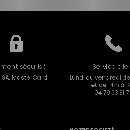
ement sécurisé
Service clie
VISA, MasterCard
Lundi au vendredi de 
et de 14 h à 1
04 79 33 31 