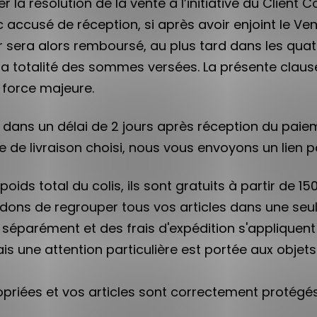
er la résolution de la vente à l’initiative du Clie
cusé de réception, si après avoir enjoint le Vendeu
sera alors remboursé, au plus tard dans les quator
 la totalité des sommes versées. La présente clause
e force majeure.
dans un délai de 2 jours après réception du paiem
 de livraison choisi, nous vous envoyons un lien pou
 poids total du colis, ils sont gratuits à partir de 
dons de regrouper tous vos articles dans une s
arément et des frais d'expédition s'appliquent à 
s une attention particulière est portée aux objets 
priées et vos articles sont correctement protégés