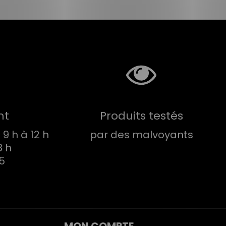
nt
Produits testés
9 h à 12 h
par des malvoyants
8 h
75