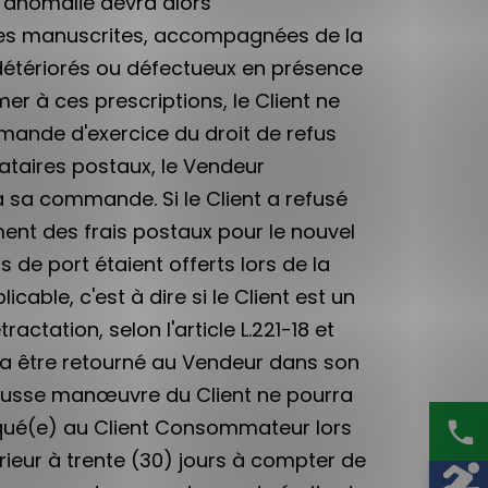
 anomalie devra alors
erves manuscrites, accompagnées de la
is détériorés ou défectueux en présence
er à ces prescriptions, le Client ne
emande d'exercice du droit de refus
tataires postaux, le Vendeur
à sa commande. Si le Client a refusé
ment des frais postaux pour le nouvel
de port étaient offerts lors de la
able, c'est à dire si le Client est un
tation, selon l'article L.221-18 et
a être retourné au Vendeur dans son
 fausse manœuvre du Client ne pourra
diqué(e) au Client Consommateur lors
phone
ieur à trente (30) jours à compter de