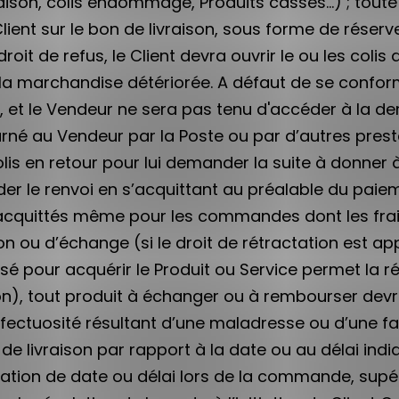
ison, colis endommagé, Produits cassés…) ; toute
Client sur le bon de livraison, sous forme de rés
droit de refus, le Client devra ouvrir le ou les col
 la marchandise détériorée. A défaut de se conform
, et le Vendeur ne sera pas tenu d'accéder à la d
etourné au Vendeur par la Poste ou par d’autres pres
olis en retour pour lui demander la suite à donner 
nder le renvoi en s’acquittant au préalable du paie
 acquittés même pour les commandes dont les frais 
ou d’échange (si le droit de rétractation est applic
our acquérir le Produit ou Service permet la rétrac
), tout produit à échanger ou à rembourser devr
e défectuosité résultant d’une maladresse ou d’une
de livraison par rapport à la date ou au délai in
tion de date ou délai lors de la commande, supér