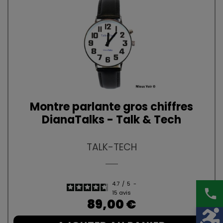
Montre parlante gros chiffres
DianaTalks - Talk & Tech
TALK-TECH
4.7
/
5
-
phone
15
avis
Prix
89,00 €