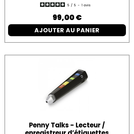
5
/
5
-
1
avis
Prix
99,00 €
AJOUTER AU PANIER
Penny Talks - Lecteur /
enregistreur d’étiquettes