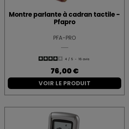
Montre parlante à cadran tactile -
Pfapro
PFA-PRO
4
/
5
-
16
avis
Prix
76,00 €
VOIR LE PRODUIT