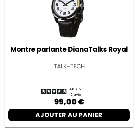
Montre parlante DianaTalks Royal
TALK-TECH
4.8
/
5
-
12
avis
Prix
99,00 €
AJOUTER AU PANIER