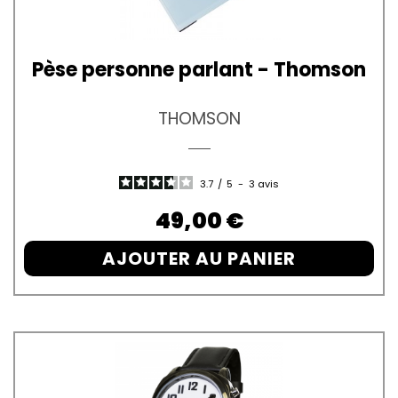
Pèse personne parlant - Thomson
THOMSON
3.7
/
5
-
3
avis
Prix
49,00 €
AJOUTER AU PANIER