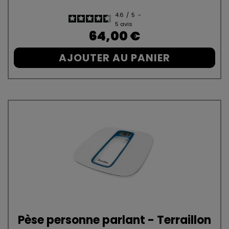
4.6
/
5
-
5
avis
Prix
64,00 €
AJOUTER AU PANIER
Pèse personne parlant - Terraillon