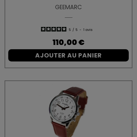
GEEMARC
5
/
5
-
1
avis
Prix
110,00 €
AJOUTER AU PANIER