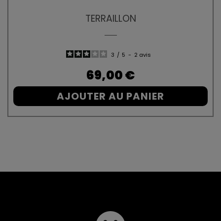
TERRAILLON
3
/
5
-
2
avis
Prix
69,00 €
AJOUTER AU PANIER