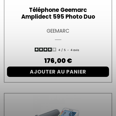
Téléphone Geemarc
Amplidect 595 Photo Duo
GEEMARC
4
/
5
-
4
avis
Prix
176,00 €
AJOUTER AU PANIER