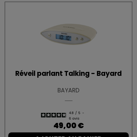
Réveil parlant Talking - Bayard
BAYARD
4.8
/
5
-
6
avis
Prix
49,00 €