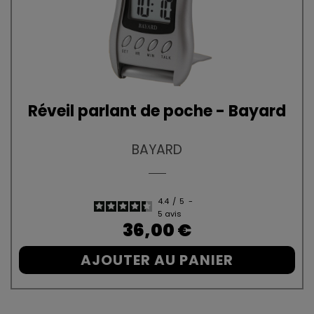
Réveil parlant de poche - Bayard
BAYARD
4.4
/
5
-
5
avis
Prix
36,00 €
AJOUTER AU PANIER