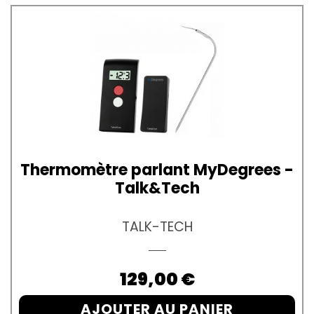
Thermomètre parlant MyDegrees -
Talk&Tech
TALK-TECH
Prix
129,00 €
AJOUTER AU PANIER