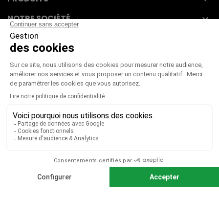
NOTRE SOCIÉTÉ

VOTRE COMPTE

CGV
|
CGU
|
Mentions légales
Paiement sécurisé
Télécharger notre catalogue
Télécharger le bon de commande
© 2026 TOUS DROITS RÉSERVÉS MIEUX VOIR