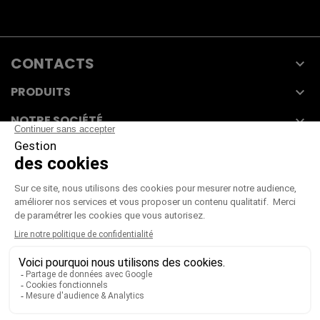
CONTACTS

PRODUITS

NOTRE SOCIÉTÉ

VOTRE COMPTE

CGV
|
CGU
|
Mentions légales
Paiement sécurisé
Télécharger notre catalogue
Télécharger le bon de commande