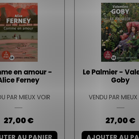
me en amour -
Le Palmier - Val
Alice Ferney
Goby
U PAR MIEUX VOIR
VENDU PAR MIEUX
Prix
27,00 €
Prix
27,00 €
UTER AU PANIER
AJOUTER AU PA