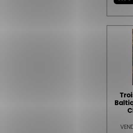
Tro
Balti
C
VEND