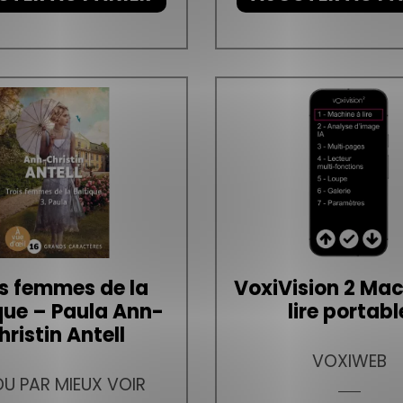
is femmes de la
VoxiVision 2 Mac
que – Paula Ann-
lire portabl
hristin Antell
VOXIWEB
U PAR MIEUX VOIR