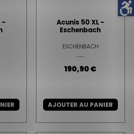
 -
Acunis 50 XL -
h
Eschenbach
H
ESCHENBACH
Prix
190,90 €
NIER
AJOUTER AU PANIER