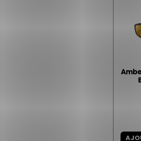
Ambel
AJO