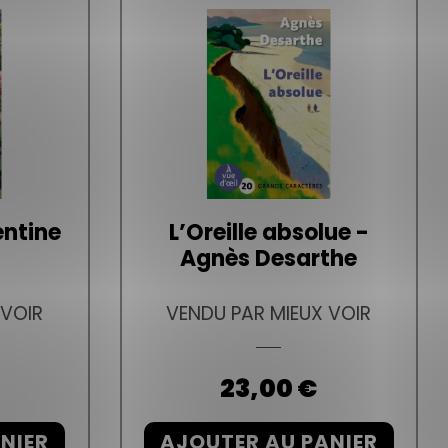
entine
L’Oreille absolue -
Agnès Desarthe
 VOIR
VENDU PAR MIEUX VOIR
Prix
23,00 €
NIER
AJOUTER AU PANIER