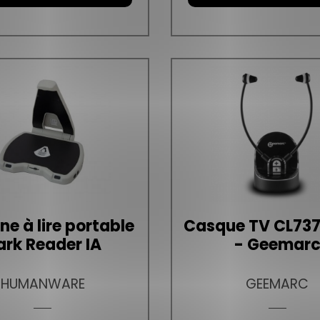
e à lire portable
Casque TV CL737
ark Reader IA
- Geemar
HUMANWARE
GEEMARC