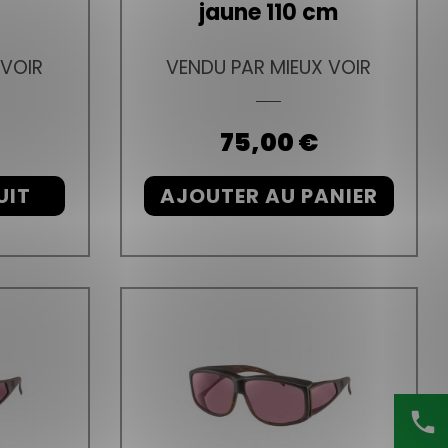
jaune 110 cm
 VOIR
VENDU PAR MIEUX VOIR
Prix
75,00 €
UIT
AJOUTER AU PANIER
phone