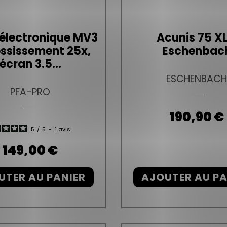
électronique MV3
Acunis 75 XL
ssissement 25x,
Eschenbac
écran 3.5...
ESCHENBAC
PFA-PRO
Prix
190,90 €
5
/
5
-
1
avis
Prix
149,00 €
UTER AU PANIER
AJOUTER AU PA