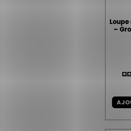
Loupe 
– Gro
AJO