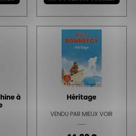
hine à
Héritage
e
VENDU PAR MIEUX VOIR
Prix