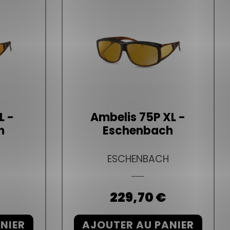
L -
Ambelis 75P XL -
h
Eschenbach
H
ESCHENBACH
Prix
229,70 €
NIER
AJOUTER AU PANIER