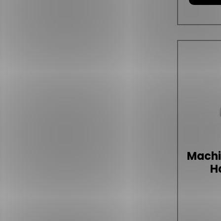
Machin
H