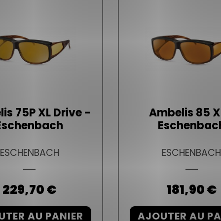
is 75P XL Drive -
Ambelis 85 X
Eschenbach
Eschenbac
ESCHENBACH
ESCHENBAC
Prix
229,70 €
Prix
181,90 €
UTER AU PANIER
AJOUTER AU PA