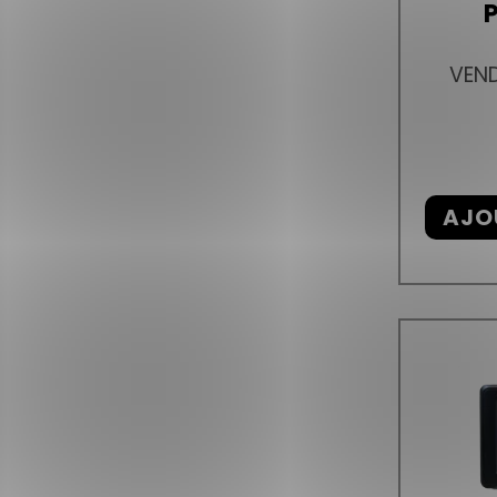
P
VEND
AJO