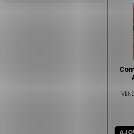
Com
VEND
AJO