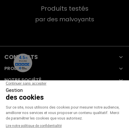
Produits testés
par des malvoyants
CONTACTS

PRODUITS

NOTRE SOCIÉTÉ

VOTRE COMPTE

CGV
|
CGU
|
Mentions légales
Paiement sécurisé