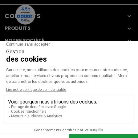
CONTACTS

PRODUITS

NOTRE SOCIÉTÉ

VOTRE COMPTE

CGV
|
CGU
|
Mentions légales
Paiement sécurisé
Télécharger notre catalogue
Télécharger le bon de commande