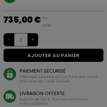
735,00 €
TTC
29/08
–
+
AJOUTER AU PANIER
PAIEMENT SÉCURISÉ
Paiement sécurisé en 1 ou 3 fois par carte
bancaire via Crédit Mutuel
LIVRAISON OFFERTE
à partir de 150 € d'achats en France
métropolitaine