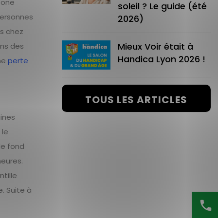
zone
soleil ? Le guide (été
 personnes
2026)
ts chez
Mieux Voir était à
ons des
Handica Lyon 2026 !
une
perte
TOUS LES ARTICLES
aines
 le
le fond
heures.
tille
. Suite à
phone