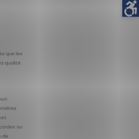
 lui que les
la qualité
ouci
remières
cet
icoïdes ou
e de