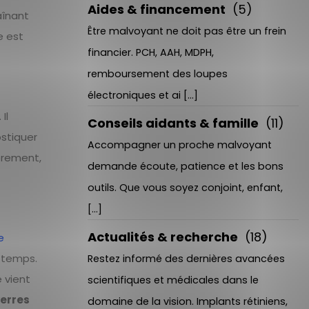
Aides & financement
(5)
aînant
Être malvoyant ne doit pas être un frein
e est
financier. PCH, AAH, MDPH,
remboursement des loupes
électroniques et ai [...]
. Il
Conseils aidants & famille
(11)
nostiquer
Accompagner un proche malvoyant
èrement,
demande écoute, patience et les bons
outils. Que vous soyez conjoint, enfant,
[...]
Actualités & recherche
(18)
e
x temps.
Restez informé des dernières avancées
 vient
scientifiques et médicales dans le
erres
domaine de la vision. Implants rétiniens,