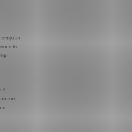
lorsqu’un
surer la
amp
e à
 comme
 ce