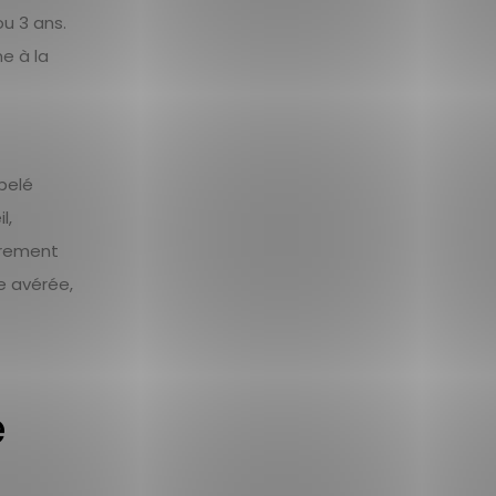
ou 3 ans.
e à la
pelé
l,
trement
e avérée,
e