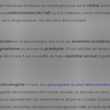
 les faisceaux lumineux ne convergent pas sur la
rétine
, entr
 une
malformation de l’œil
ou à la vieillesse, cette anomali
de la diagnostiquer car elle peut être corrigée.
raction
est le plus basique des tous les
examens oculaires
igmatisme
ou encore la
presbytie
. S’il est difficile de diag
 dès 4 ans. Il est conseillé de faire
contrôler sa vue
réguli
talmologiste
à l’aide d’un
phoroptère ou d’un réfractomètr
i appelé détermination de l’acuité visuelle, se déroule en deu
 un appareil afin de déterminer le degré du trouble. Ensuite
panneau de lettres de plus ou moins grande taille à l’aide de
v