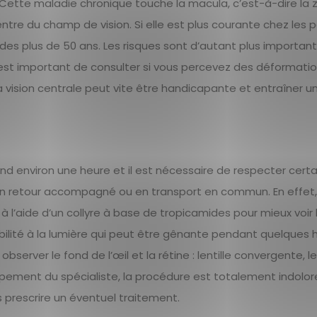
 Cette maladie chronique touche la macula, c’est-à-dire la 
entre du champ de vision. Si elle est plus courante chez les
 des plus de 50 ans. Les risques sont d’autant plus importan
l est important de consulter si vous percevez des déformati
la vision centrale peut vite être handicapante et entraîner 
end environ une heure et il est nécessaire de respecter cert
 un retour accompagné ou en transport en commun. En effet,
à l’aide d’un collyre à base de tropicamides pour mieux voir 
sibilité à la lumière qui peut être gênante pendant quelques 
server le fond de l’œil et la rétine : lentille convergente, len
quipement du spécialiste, la procédure est totalement indolore
prescrire un éventuel traitement.