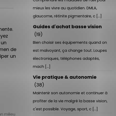
Comprendre les maladies de l'œil pour
mieux les vivre au quotidien. DMLA,
glaucome, rétinite pigmentaire, c [...]
Guides d'achat basse vision
ente.
(19)
oyez
 un
Bien choisir ses équipements quand on
amen de
est malvoyant, ça change tout. Loupes
per un
électroniques, téléphones adaptés,
mach [...]
Vie pratique & autonomie
(38)
Maintenir son autonomie et continuer à
profiter de la vie malgré la basse vision,
c'est possible. Voyage, sport, c [...]
n milieu