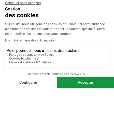

VOTRE COMPTE

CGV
|
CGU
|
Mentions légales
Paiement sécurisé
Télécharger notre catalogue
Télécharger le bon de commande
© 2026 TOUS DROITS RÉSERVÉS MIEUX VOIR