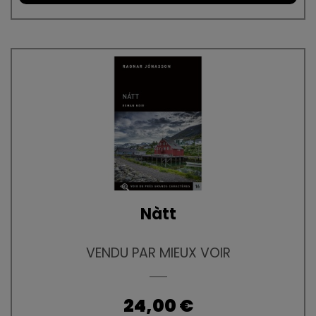
Nàtt
VENDU PAR MIEUX VOIR
Prix
24,00 €