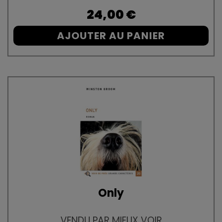
Prix
24,00 €
AJOUTER AU PANIER
Only
VENDU PAR MIEUX VOIR