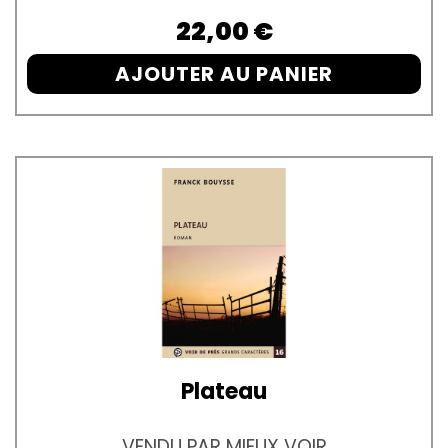
Prix
22,00 €
AJOUTER AU PANIER
Plateau
VENDU PAR MIEUX VOIR