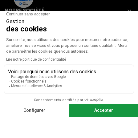
NOTRE SOCIÉTÉ

VOTRE COMPTE

CGV
|
CGU
|
Mentions légales
Paiement sécurisé
Télécharger notre catalogue
Télécharger le bon de commande
© 2026 TOUS DROITS RÉSERVÉS MIEUX VOIR