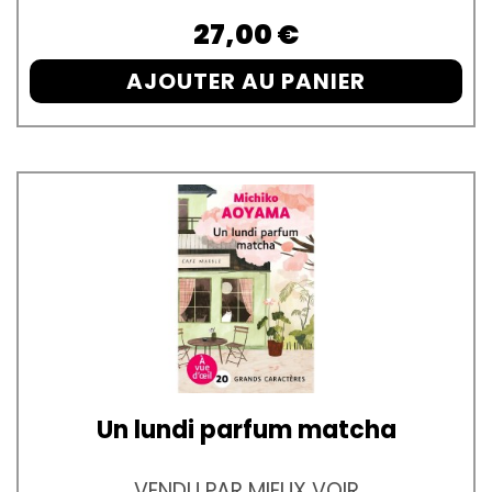
Prix
27,00 €
AJOUTER AU PANIER
Un lundi parfum matcha
VENDU PAR MIEUX VOIR