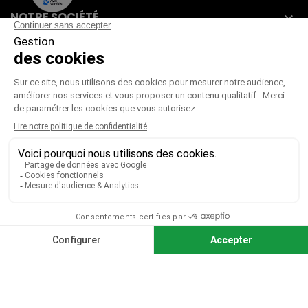
NOTRE SOCIÉTÉ

VOTRE COMPTE

CGV
|
CGU
|
Mentions légales
Paiement sécurisé
Télécharger notre catalogue
Télécharger le bon de commande
© 2026 TOUS DROITS RÉSERVÉS MIEUX VOIR