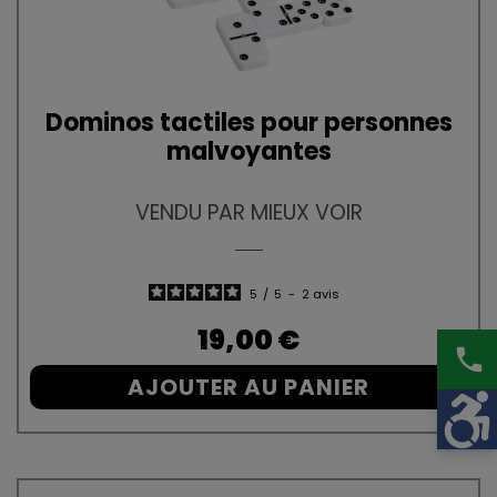
Dominos tactiles pour personnes
malvoyantes
VENDU PAR MIEUX VOIR
5
/
5
-
2
avis
Prix
19,00 €
phone
AJOUTER AU PANIER