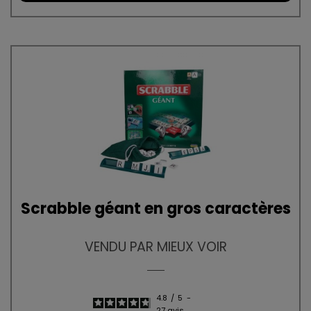
Scrabble géant en gros caractères
VENDU PAR MIEUX VOIR
4.8
/
5
-
27
avis