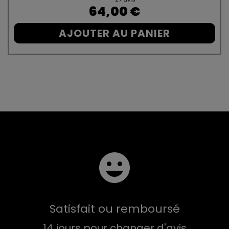
Prix
64,00 €
AJOUTER AU PANIER
Satisfait ou remboursé
14 jours pour changer d'avis