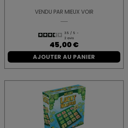
VENDU PAR MIEUX VOIR
3.5
/
5
-
2
avis
Prix
45,00 €
AJOUTER AU PANIER