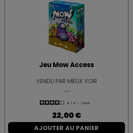
Jeu Mow Access
VENDU PAR MIEUX VOIR
4
/
5
-
1
avis
Prix
22,00 €
AJOUTER AU PANIER