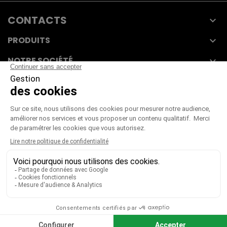
CONTACTS

PRODUITS

NOTRE SOCIÉTÉ

VOTRE COMPTE

CGV
|
CGU
|
Mentions légales
Paiement sécurisé
Télécharger notre catalogue
Télécharger le bon de commande
© 2026 TOUS DROITS RÉSERVÉS MIEUX VOIR