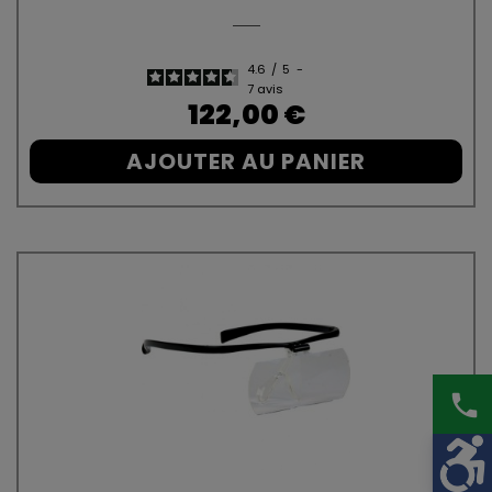
4.6
/
5
-
7
avis
Prix
122,00 €
AJOUTER AU PANIER
phone