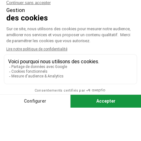
PRODUITS

NOTRE SOCIÉTÉ

VOTRE COMPTE

CGV
|
CGU
|
Mentions légales
Paiement sécurisé
Télécharger notre catalogue
Télécharger le bon de commande
© 2026 TOUS DROITS RÉSERVÉS MIEUX VOIR