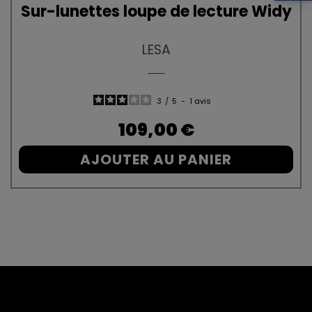
Sur-lunettes loupe de lecture Widy
LESA
3
/
5
-
1
avis
Prix
109,00 €
AJOUTER AU PANIER