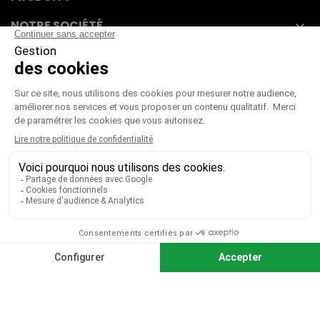
NOTRE SOCIÉTÉ

VOTRE COMPTE

CGV
|
CGU
|
Mentions légales
Paiement sécurisé
Télécharger notre catalogue
Télécharger le bon de commande
© 2026 TOUS DROITS RÉSERVÉS MIEUX VOIR