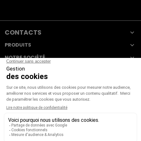
CONTACTS

PRODUITS

NOTRE SOCIÉTÉ

VOTRE COMPTE

CGV
|
CGU
|
Mentions légales
Paiement sécurisé
Télécharger notre catalogue