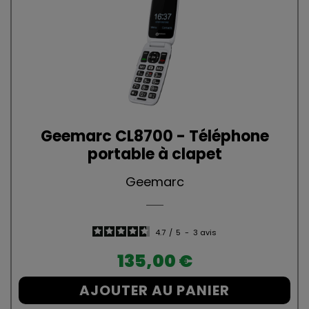
Geemarc CL8700 - Téléphone
portable à clapet
Geemarc
4.7
/
5
-
3
avis
Prix
135,00 €
AJOUTER AU PANIER