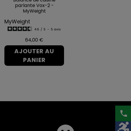
parlante Vox-2 -
MyWeight
MyWeight
4.6
/
5
-
5
avis
Prix
64,00 €
AJOUTER AU
PANIER
phone