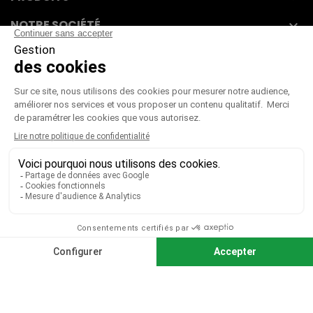
NOTRE SOCIÉTÉ

VOTRE COMPTE

CGV
|
CGU
|
Mentions légales
Paiement sécurisé
Télécharger notre catalogue
Télécharger le bon de commande
© 2026 TOUS DROITS RÉSERVÉS MIEUX VOIR