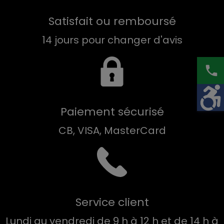
Satisfait ou remboursé
14 jours pour changer d'avis
phone
Paiement sécurisé
CB, VISA, MasterCard
Service client
Lundi au vendredi de 9 h à 12 h et de 14 h à