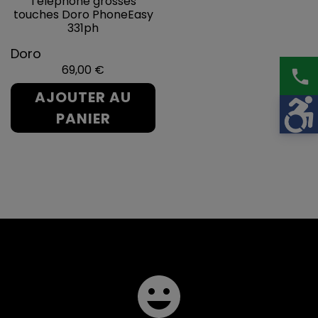
Téléphone grosses
touches Doro PhoneEasy
331ph
Doro
Prix
69,00 €
phone
AJOUTER AU
PANIER