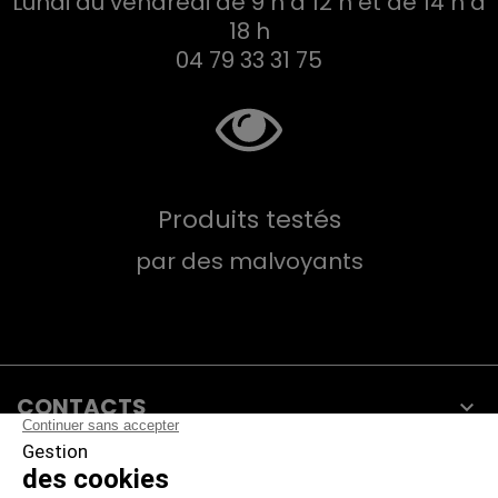
Lundi au vendredi de 9 h à 12 h et de 14 h à
18 h
04 79 33 31 75
Produits testés
par des malvoyants
CONTACTS

PRODUITS

NOTRE SOCIÉTÉ
