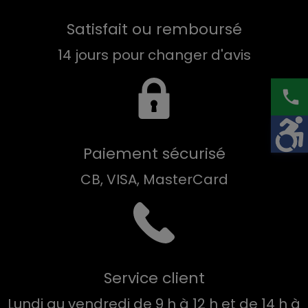
Satisfait ou remboursé
14 jours pour changer d'avis
phone
Paiement sécurisé
CB, VISA, MasterCard
Service client
Lundi au vendredi de 9 h à 12 h et de 14 h à