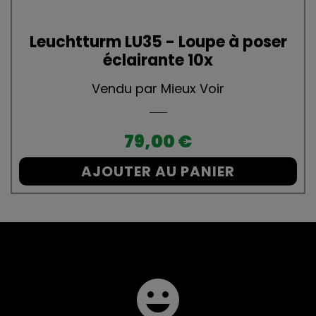
Leuchtturm LU35 - Loupe à poser
éclairante 10x
Vendu par Mieux Voir
Prix
79,00 €
AJOUTER AU PANIER