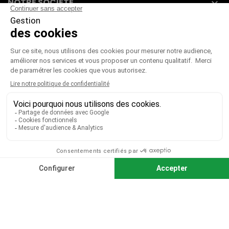
NOTRE SOCIÉTÉ

VOTRE COMPTE

CGV
|
CGU
|
Mentions légales
Paiement sécurisé
Télécharger notre catalogue
Télécharger le bon de commande
© 2026 TOUS DROITS RÉSERVÉS MIEUX VOIR