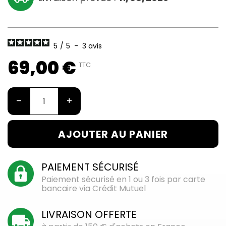
5
/
5
-
3
avis
69,00 €
TTC
–
+
AJOUTER AU PANIER
PAIEMENT SÉCURISÉ
Paiement sécurisé en 1 ou 3 fois par carte
bancaire via Crédit Mutuel
LIVRAISON OFFERTE