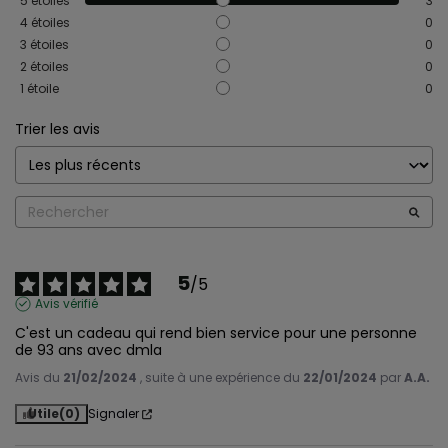
5
étoiles
3
4
étoiles
0
3
étoiles
0
2
étoiles
0
1
étoile
0
Trier les avis
5
/
5
Avis vérifié
C'est un cadeau qui rend bien service pour une personne 
de 93 ans avec dmla
Avis du
21/02/2024
, suite à une expérience du
22/01/2024
par
A.A.
Utile
(0)
Signaler