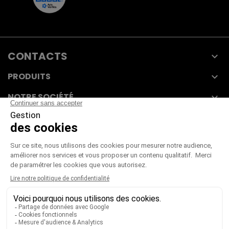
CONTACTS

PRODUITS

NOTRE SOCIÉTÉ

VOTRE COMPTE

CGV
|
CGU
|
Mentions légales
Paiement sécurisé
Télécharger notre catalogue