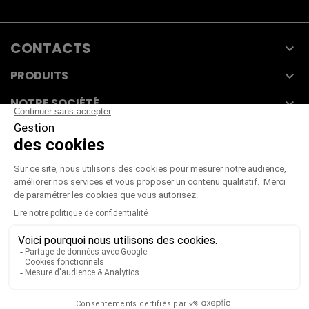
CONTACTS

PRODUITS

NOTRE SOCIÉTÉ

VOTRE COMPTE

CGV
|
CGU
|
Mentions légales
Paiement sécurisé
Télécharger notre catalogue
Télécharger le bon de commande