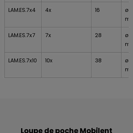
LAM.ES.7x4
4x
16
ø 
m
LAM.ES.7x7
7x
28
ø 
m
LAM.ES.7x10
10x
38
ø 
m
Loupe de poche Mobilent