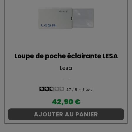
Loupe de poche éclairante LESA
Lesa
2.7
/
5
-
3
avis
Prix
42,90 €
AJOUTER AU PANIER