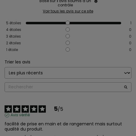
Basé sur
1
avis soumis à un
contrôle
Voir tous les avis sur ce site
5
étoiles
1
4
étoiles
0
3
étoiles
0
2
étoiles
0
1
étoile
0
Trier les avis
5
/
5
Avis vérifié
facilité de prise en main et de rangement mais surtout 
qualité du produit.