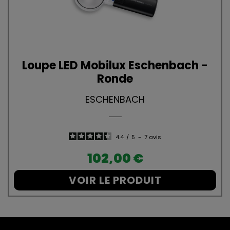
Loupe LED Mobilux Eschenbach -
Ronde
ESCHENBACH
4.4
/
5
-
7
avis
Prix
102,00 €
VOIR LE PRODUIT