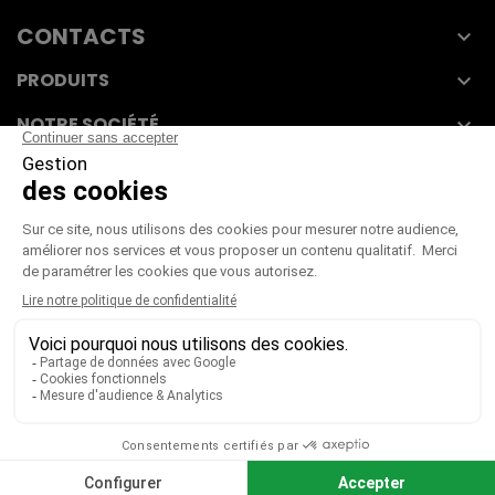
CONTACTS

PRODUITS

NOTRE SOCIÉTÉ

VOTRE COMPTE

CGV
|
CGU
|
Mentions légales
Paiement sécurisé
Télécharger notre catalogue
Télécharger le bon de commande
© 2026 TOUS DROITS RÉSERVÉS MIEUX VOIR