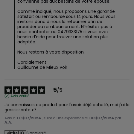
convienne pas aux besoins de votre épouse. 

Comme indiqué, nous proposons une garantie 
satisfait ou remboursé sous 14 jours. Nous vous 
invitons donc à nous la retourner afin de 
procéder au remboursement. N’hésitez pas à 
nous contacter au 0479333175 si vous avez 
besoin d’aide pour trouver une solution plus 
adaptée. 

Nous restons à votre disposition.

Cordialement

Guillaume de Mieux Voir
5
/
5
Avis vérifié
Je connaissais ce produit pour l'avoir déjà acheté, moi j'ai la 
grossissante x7
Avis du
13/07/2024
, suite à une expérience du
08/07/2024
par
A.A.
Utile
(0)
Signaler