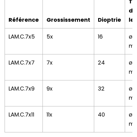
Tai
de
Référence
Grossissement
Dioptrie
len
LAM.C.7x5
5x
16
ø 
m
LAM.C.7x7
7x
24
ø 
m
LAM.C.7x9
9x
32
ø 
m
LAM.C.7x11
11x
40
ø 
m