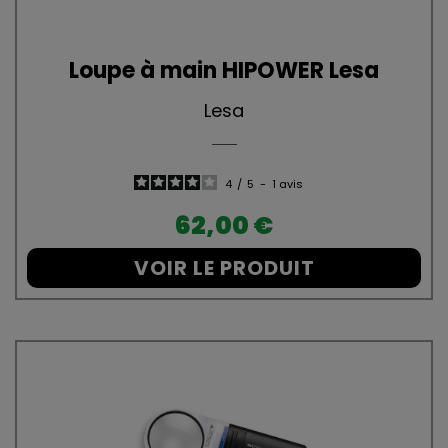
Loupe à main HIPOWER Lesa
Lesa
4
/
5
-
1
avis
Prix
62,00 €
VOIR LE PRODUIT