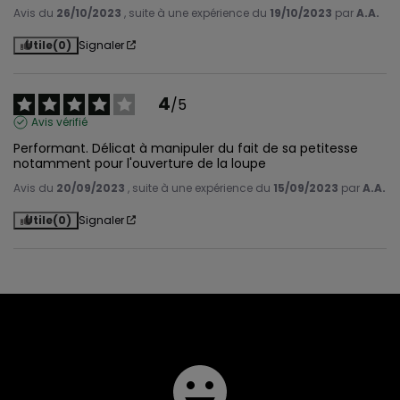
Avis du
26/10/2023
, suite à une expérience du
19/10/2023
par
A.A.
Utile
(0)
Signaler
4
/
5
Avis vérifié
Performant. Délicat à manipuler du fait de sa petitesse 
notamment pour l'ouverture de la loupe
Avis du
20/09/2023
, suite à une expérience du
15/09/2023
par
A.A.
Utile
(0)
Signaler