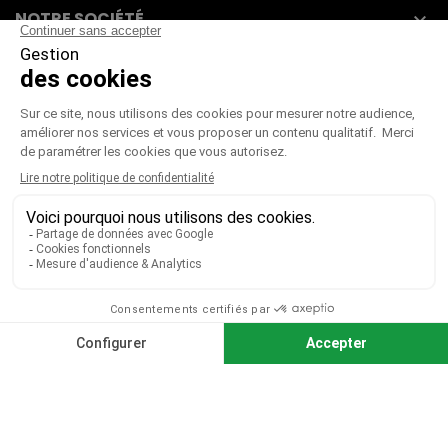
NOTRE SOCIÉTÉ

VOTRE COMPTE

CGV
|
CGU
|
Mentions légales
Paiement sécurisé
Télécharger notre catalogue
Télécharger le bon de commande
© 2026 TOUS DROITS RÉSERVÉS MIEUX VOIR