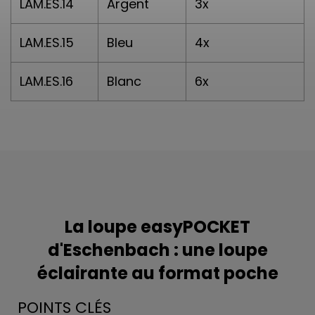
LAM.ES.14
Argent
3x
LAM.ES.15
Bleu
4x
LAM.ES.16
Blanc
6x
La loupe easyPOCKET
d'Eschenbach : une loupe
éclairante au format poche
POINTS CLÉS