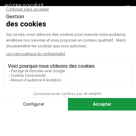
NOTRE SOCIÉTÉ

VOTRE COMPTE

CGV
|
CGU
|
Mentions légales
Paiement sécurisé
Télécharger notre catalogue
Télécharger le bon de commande
© 2026 TOUS DROITS RÉSERVÉS MIEUX VOIR