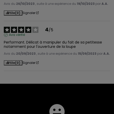
Avis du
26/10/2023
, suite à une expérience du
19/10/2023
par
A.A.
Utile
(0)
Signaler
4
/
5
Avis vérifié
Performant. Délicat à manipuler du fait de sa petitesse 
notamment pour l'ouverture de la loupe
Avis du
20/09/2023
, suite à une expérience du
15/09/2023
par
A.A.
Utile
(0)
Signaler