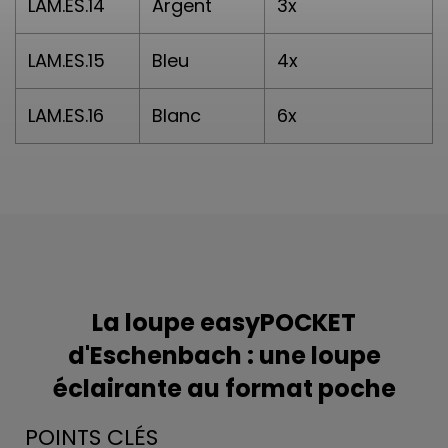
LAM.ES.14
Argent
3x
LAM.ES.15
Bleu
4x
LAM.ES.16
Blanc
6x
La loupe easyPOCKET
d'Eschenbach : une loupe
éclairante au format poche
POINTS CLÉS