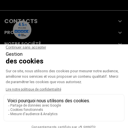
CONTACTS

PRODUITS

NOTRE SOCIÉTÉ

VOTRE COMPTE

CGV
|
CGU
|
Mentions légales
Paiement sécurisé
Télécharger notre catalogue
Télécharger le bon de commande