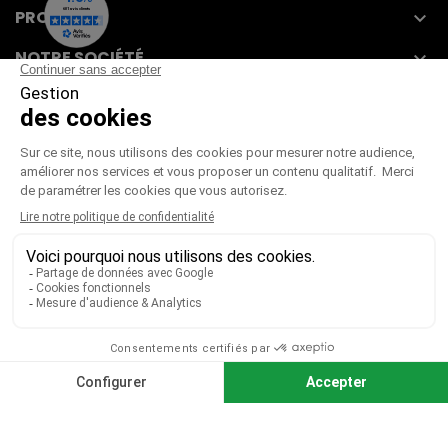
PRODUITS

NOTRE SOCIÉTÉ

VOTRE COMPTE

CGV
|
CGU
|
Mentions légales
Paiement sécurisé
Télécharger notre catalogue
Télécharger le bon de commande
© 2026 TOUS DROITS RÉSERVÉS MIEUX VOIR