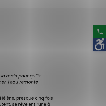
phone
e la main pour qu’ils
er, l’eau remonte
Hélène, presque cinq fois
ent, se révèlent l’une à