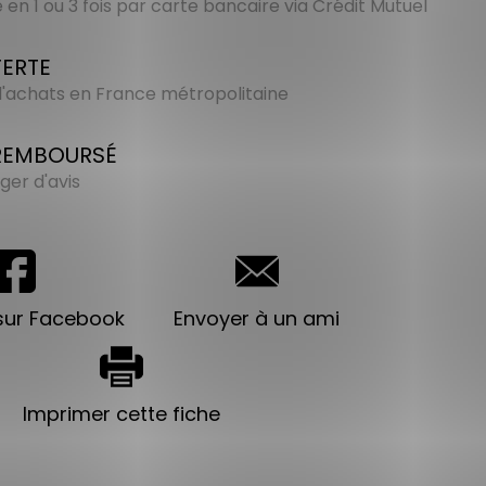
en 1 ou 3 fois par carte bancaire via Crédit Mutuel
FERTE
 d'achats en France métropolitaine
 REMBOURSÉ
ger d'avis
sur Facebook
Envoyer à un ami
Imprimer cette fiche