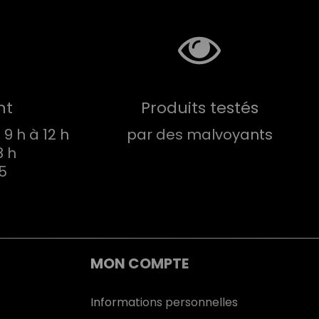
nt
Produits testés
9 h à 12 h
par des malvoyants
8 h
75
MON COMPTE
Informations personnelles