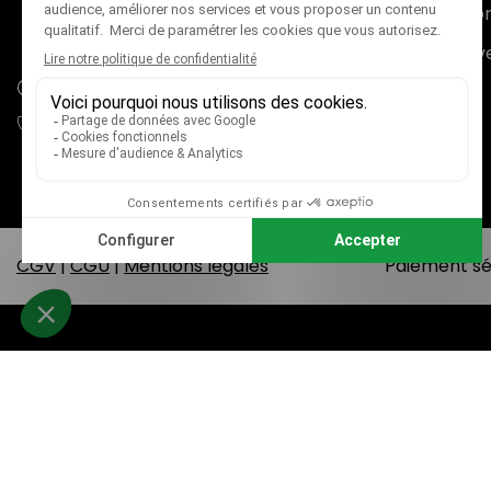
Nouveaux pr
73000 CHAMBÉRY
France métropolitaine (+ Corse)
Meilleures v
adv@mieux-voir.fr
04 79 33 31 75
CGV
|
CGU
|
Mentions légales
Paiement sé