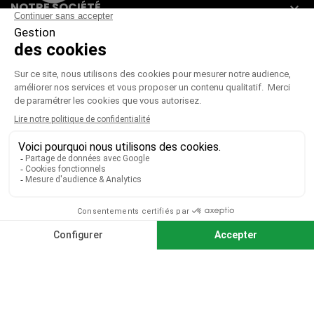
NOTRE SOCIÉTÉ

VOTRE COMPTE

CGV
|
CGU
|
Mentions légales
Paiement sécurisé
Télécharger notre catalogue
Télécharger le bon de commande
© 2026 TOUS DROITS RÉSERVÉS MIEUX VOIR