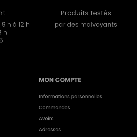
nt
Produits testés
9 h à 12 h
par des malvoyants
8 h
75
MON COMPTE
Informations personnelles
Commandes
Avoirs
Adresses