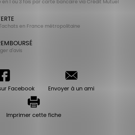
en 1 ou 3 fois par carte bancaire via Crédit Mutuel
FERTE
 d'achats en France métropolitaine
 REMBOURSÉ
ger d'avis
sur Facebook
Envoyer à un ami
Imprimer cette fiche