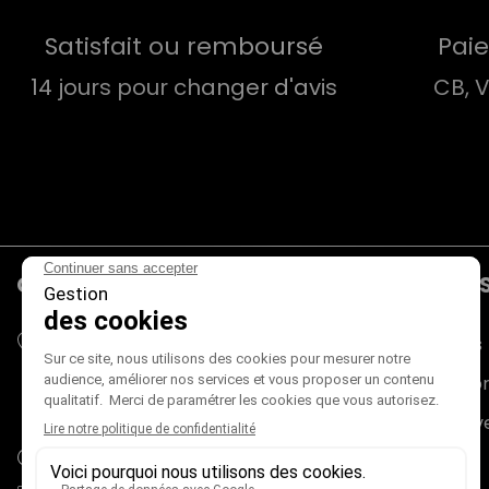
Satisfait ou remboursé
Pai
14 jours pour changer d'avis
CB, 
CONTACTS
PRODUIT
Mieux Voir
Promotions
180 rue du Genevois
Nouveaux pr
73000 CHAMBÉRY
France métropolitaine (+ Corse)
Meilleures v
adv@mieux-voir.fr