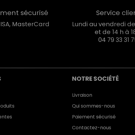
ement sécurisé
Service clie
VISA, MasterCard
Lundi au vendredi de 
et de 14 h à 1
04 79 33 31 
S
NOTRE SOCIÉTÉ
Livraison
oduits
Qui sommes-nous
entes
Paiement sécurisé
Contactez-nous