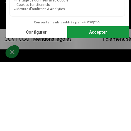
04 79 33 31 75
CGV
|
CGU
|
Mentions légales
Paiement sé