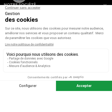
NOTRE SOCIÉTÉ

VOTRE COMPTE

CGV
|
CGU
|
Mentions légales
Paiement sécurisé
Télécharger notre catalogue
Télécharger le bon de commande
© 2026 TOUS DROITS RÉSERVÉS MIEUX VOIR