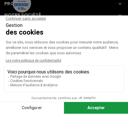
PRODUITS

NOTRE SOCIÉTÉ

VOTRE COMPTE

CGV
|
CGU
|
Mentions légales
Paiement sécurisé
Télécharger notre catalogue
Télécharger le bon de commande
© 2026 TOUS DROITS RÉSERVÉS MIEUX VOIR