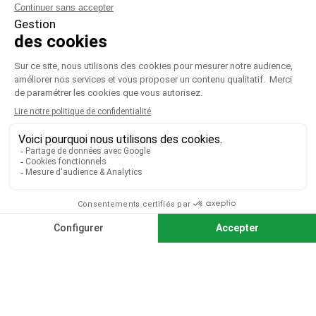

VOTRE COMPTE

CGV
|
CGU
|
Mentions légales
Paiement sécurisé
Télécharger notre catalogue
Télécharger le bon de commande
© 2026 TOUS DROITS RÉSERVÉS MIEUX VOIR