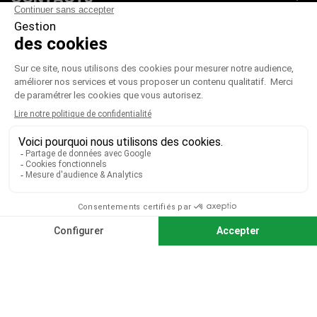
PRODUITS

NOTRE SOCIÉTÉ

VOTRE COMPTE

CGV
|
CGU
|
Mentions légales
Paiement sécurisé
Télécharger notre catalogue
Télécharger le bon de commande
© 2026 TOUS DROITS RÉSERVÉS MIEUX VOIR