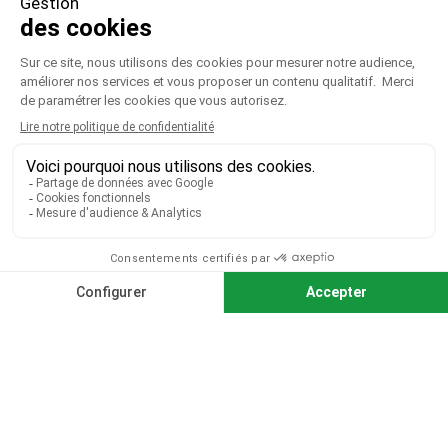
PRODUITS

NOTRE SOCIÉTÉ

VOTRE COMPTE

CGV
|
CGU
|
Mentions légales
Paiement sécurisé
Télécharger notre catalogue
Télécharger le bon de commande
© 2026 TOUS DROITS RÉSERVÉS MIEUX VOIR