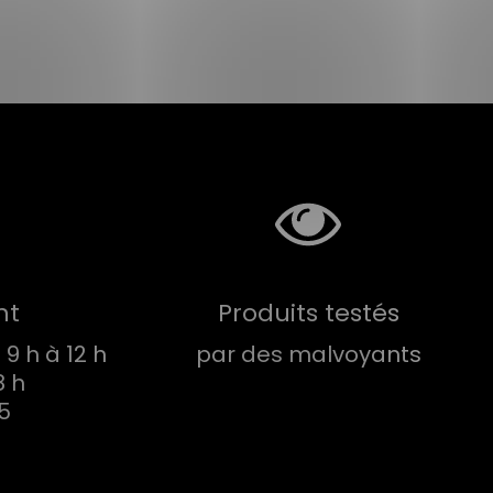
nt
Produits testés
9 h à 12 h
par des malvoyants
8 h
75