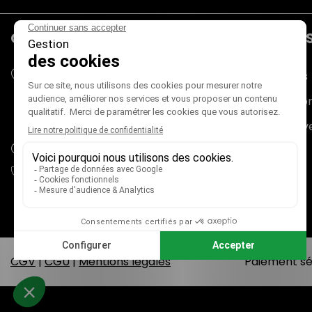
CONTACTS
PRODUIT
Mieux Voir
Promotions
180 rue du Genevois
Nouveaux pr
73000 CHAMBÉRY
France métropolitaine (+ Corse)
Meilleures v
adv@mieux-voir.fr
04 79 33 31 75
CGV
|
CGU
|
Mentions légales
Paiement sé