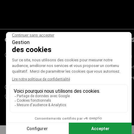
CONTACTS
PRODUIT
Mieux Voir
Promotions
180 rue du Genevois
Nouveaux pr
73000 CHAMBÉRY
France métropolitaine (+ Corse)
Meilleures v
adv@mieux-voir.fr
04 79 33 31 75