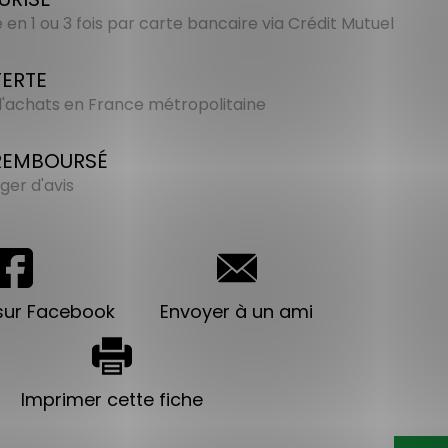
en 1 ou 3 fois par carte bancaire via Crédit Mutuel
FERTE
 d'achats en France métropolitaine
 REMBOURSÉ
ger d'avis
sur Facebook
Envoyer à un ami
Imprimer cette fiche