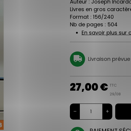
Auteur : Joseph Incard
Livres en gros caractère
Format : 156/240
Nb de pages : 504
En savoir plus sur c
Livraison prévue
27,00 €
TTC
29/08
–
+
PAIEMENT SÉC