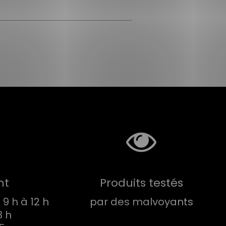
nt
Produits testés
9 h à 12 h
par des malvoyants
8 h