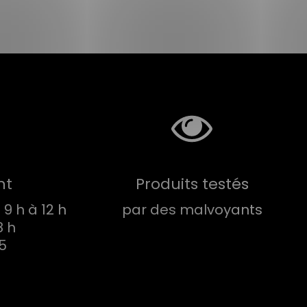
nt
Produits testés
9 h à 12 h
par des malvoyants
8 h
75