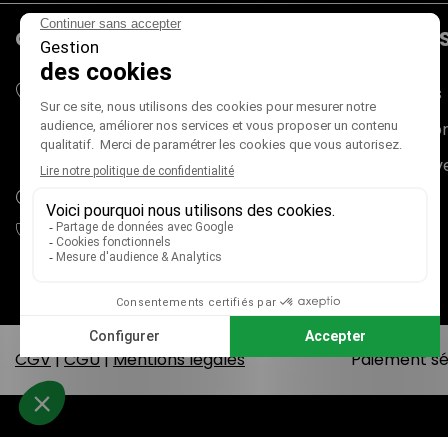
CONTACTS
PRODUIT
Mieux Voir
Promotions
180 rue du Genevois
Nouveaux pr
73000 CHAMBÉRY
France métropolitaine (+ Corse)
Meilleures v
adv@mieux-voir.fr
04 79 33 31 75
CGV
|
CGU
|
Mentions légales
Paiement sé