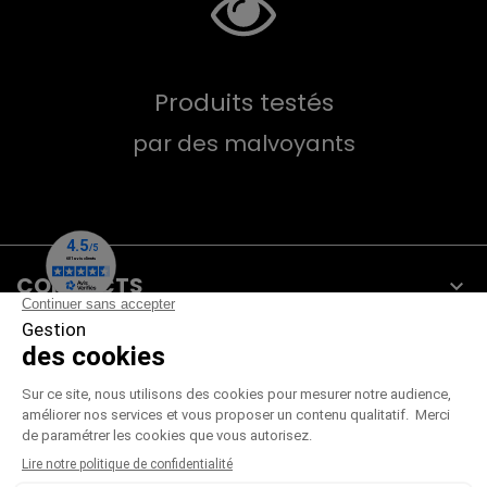
Produits testés
par des malvoyants
CONTACTS

PRODUITS

NOTRE SOCIÉTÉ

VOTRE COMPTE
