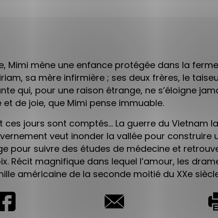
use, Mimi mène une enfance protégée dans la ferme f
iriam, sa mère infirmière ; ses deux frères, le tais
ante qui, pour une raison étrange, ne s’éloigne ja
re et de joie, que Mimi pense immuable.
 ces jours sont comptés… La guerre du Vietnam la
ernement veut inonder la vallée pour construire u
llage pour suivre des études de médecine et retrou
hoix. Récit magnifique dans lequel l’amour, les dra
ille américaine de la seconde moitié du XXe siècle