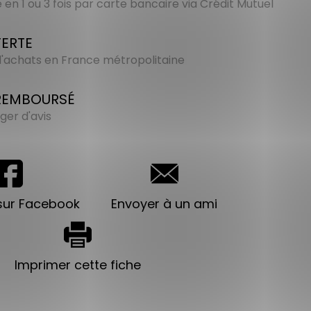
en 1 ou 3 fois par carte bancaire via Crédit Mutuel
FERTE
 d'achats en France métropolitaine
 REMBOURSÉ
ger d'avis
sur Facebook
Envoyer à un ami
Imprimer cette fiche