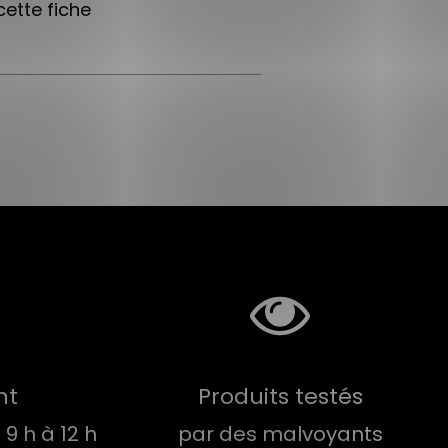
ette fiche
nt
Produits testés
9 h à 12 h
par des malvoyants