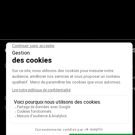
CONTACTS
PRODUIT
Mieux Voir
Promotions
180 rue du Genevois
Nouveaux pr
73000 CHAMBÉRY
France métropolitaine (+ Corse)
Meilleures v
adv@mieux-voir.fr
04 79 33 31 75