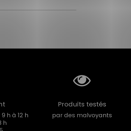
nt
Produits testés
9 h à 12 h
par des malvoyants
8 h
75