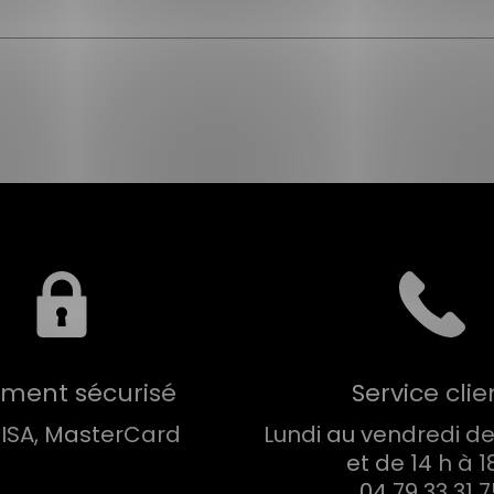
ement sécurisé
Service clie
VISA, MasterCard
Lundi au vendredi de 
et de 14 h à 1
04 79 33 31 