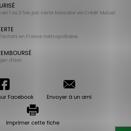
URISÉ
en 1 ou 3 fois par carte bancaire via Crédit Mutuel
FERTE
 d'achats en France métropolitaine
 REMBOURSÉ
ger d'avis
sur Facebook
Envoyer à un ami
Imprimer cette fiche