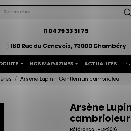
04 79 33 31 75
180 Rue du Genevois, 73000 Chambéry
ODUITS
NOS MAGAZINES
ACTUALITÉS
tères
Arsène Lupin - Gentleman cambrioleur
Arsène Lupi
cambrioleur
Référence
LVDP2016