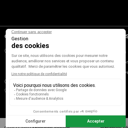
CONTACTS
PRODUIT
Mieux Voir
Promotions
180 rue du Genevois
Nouveaux pr
73000 CHAMBÉRY
France métropolitaine (+ Corse)
Meilleures v
adv@mieux-voir.fr
04 79 33 31 75
CGV
|
CGU
|
Mentions légales
Paiement sé