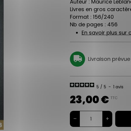
Auteur : Maurice Leblan
Livres en gros caractère
Format : 156/240
Nb de pages : 456
En savoir plus sur c
Livraison prévue
5
/
5
-
1
avis
23,00 €
TTC
–
+