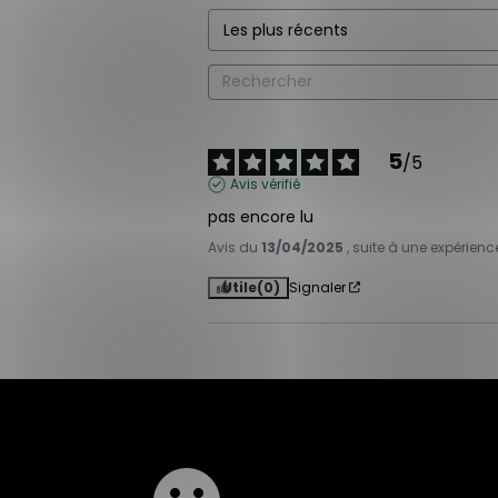
5
/
5
Avis vérifié
pas encore lu
Avis du
13/04/2025
, suite à une expérien
Utile
(0)
Signaler