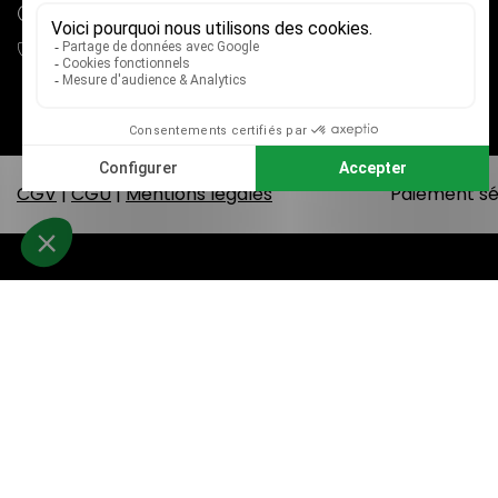
adv@mieux-voir.fr
04 79 33 31 75
CGV
|
CGU
|
Mentions légales
Paiement sé