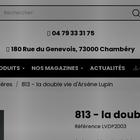
04 79 33 31 75
180 Rue du Genevois, 73000 Chambéry
ODUITS
NOS MAGAZINES
ACTUALITÉS
tères
813 - la double vie d'Arsène Lupin
813 - la doub
Référence
LVDP2003