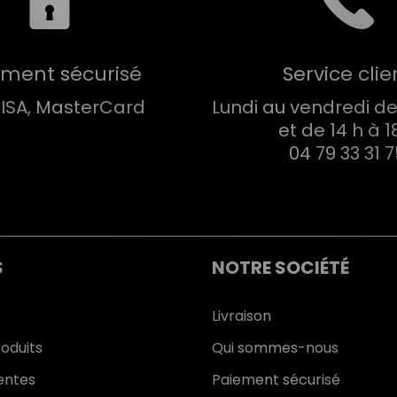
ement sécurisé
Service clie
VISA, MasterCard
Lundi au vendredi de 
et de 14 h à 1
04 79 33 31 
S
NOTRE SOCIÉTÉ
Livraison
oduits
Qui sommes-nous
entes
Paiement sécurisé