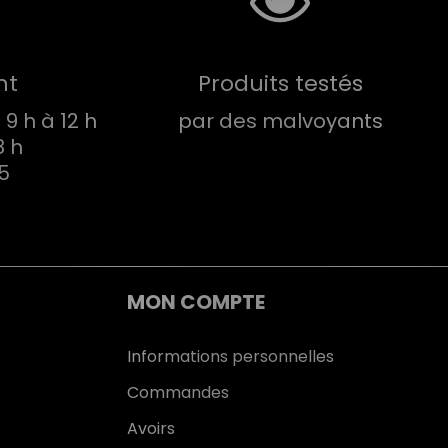
nt
Produits testés
9 h à 12 h
par des malvoyants
8 h
75
MON COMPTE
Informations personnelles
Commandes
Avoirs