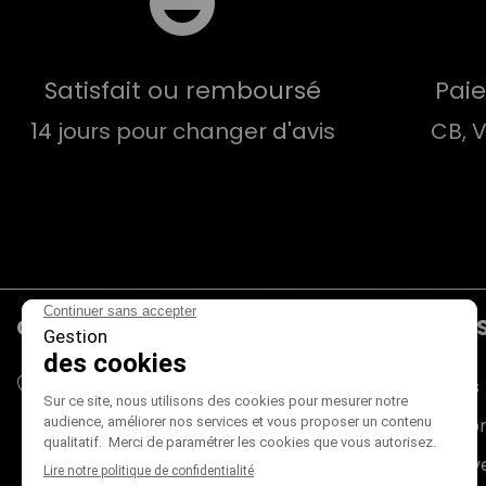
Satisfait ou remboursé
Pai
14 jours pour changer d'avis
CB, 
CONTACTS
PRODUIT
Mieux Voir
Promotions
180 rue du Genevois
Nouveaux pr
73000 CHAMBÉRY
France métropolitaine (+ Corse)
Meilleures v