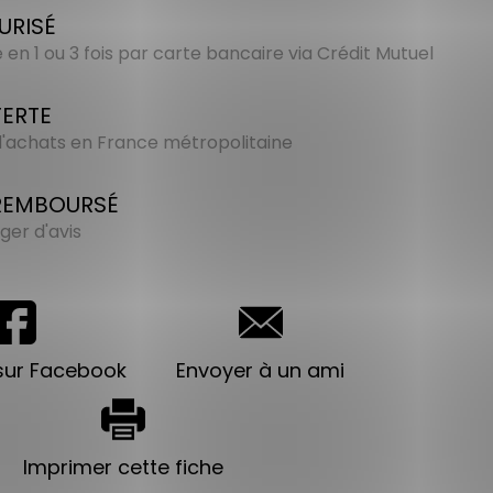
URISÉ
en 1 ou 3 fois par carte bancaire via Crédit Mutuel
FERTE
 d'achats en France métropolitaine
 REMBOURSÉ
ger d'avis
sur Facebook
Envoyer à un ami
Imprimer cette fiche