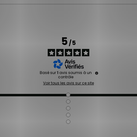
5
/
5
Basé sur
1
avis soumis à un
contrôle
Voir tous les avis sur ce site