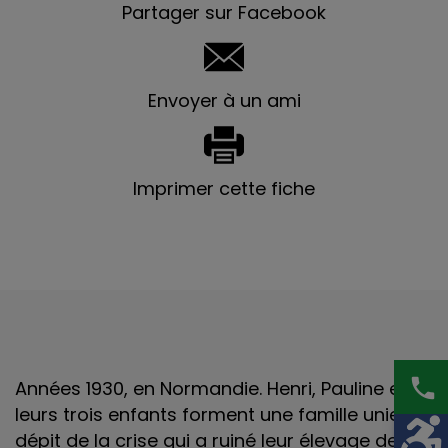
Partager sur Facebook
Envoyer à un ami
Imprimer cette fiche
phone
Années 1930, en Normandie. Henri, Pauline et
leurs trois enfants forment une famille unie en
dépit de la crise qui a ruiné leur élevage de