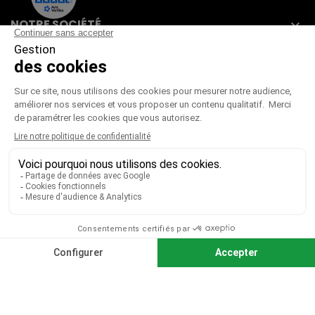
NOTRE SOCIÉTÉ

VOTRE COMPTE

CGV
|
CGU
|
Mentions légales
Paiement sécurisé
Télécharger notre catalogue
Télécharger le bon de commande
© 2026 TOUS DROITS RÉSERVÉS MIEUX VOIR