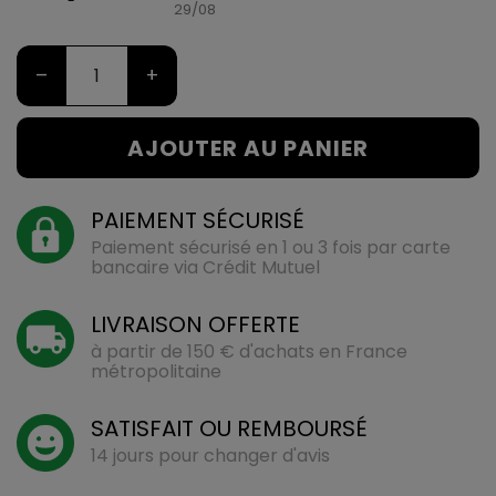
29/08
–
+
AJOUTER AU PANIER
PAIEMENT SÉCURISÉ
Paiement sécurisé en 1 ou 3 fois par carte
bancaire via Crédit Mutuel
LIVRAISON OFFERTE
à partir de 150 € d'achats en France
métropolitaine
SATISFAIT OU REMBOURSÉ
14 jours pour changer d'avis