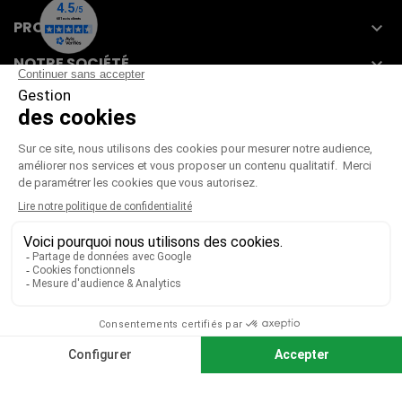
PRODUITS

NOTRE SOCIÉTÉ

VOTRE COMPTE

CGV
|
CGU
|
Mentions légales
Paiement sécurisé
Télécharger notre catalogue
Télécharger le bon de commande
© 2026 TOUS DROITS RÉSERVÉS MIEUX VOIR